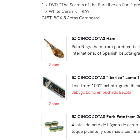
1 x DVD "The Secrets of the Pure Iberian Pork" p
1 x White Ceramic TRAY
GIFT-BOX 5 Jotas Cardboard
5J CINCO JOTAS Ham
Pata Negra ham from purebred bello
international of Spanish bellota-gr
Zoom
5J CINCO JOTAS "Iberico" Lomo 1
Loin from 100% bellota-grade Iber
Jabugo Lomo embuchado Bellota
]
Zoom
5J CINCO JOTAS Pork Paté from J
4 latas de paté de hígado de cerdo
toque picante, y dos más a las Fin