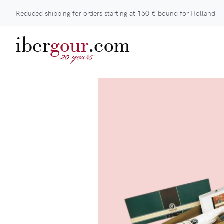
Reduced shipping for orders starting at
150 €
bound for Holland
iber
gour
.com
years
20