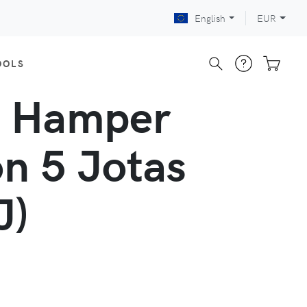
English
EUR
OOLS
s Hamper
n 5 Jotas
J)