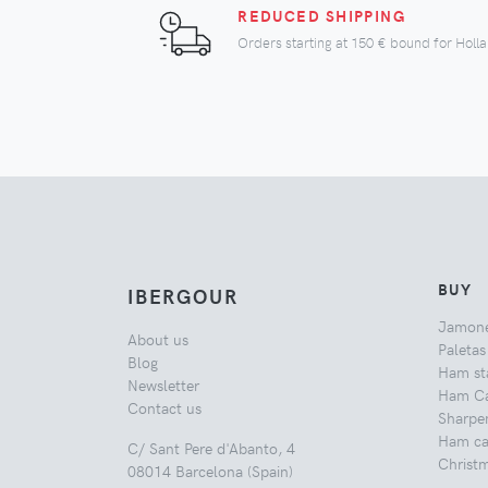
REDUCED SHIPPING
Orders starting at
150 €
bound for Holl
BUY
IBERGOUR
Jamon
About us
Paletas
Blog
Ham st
Newsletter
Ham Ca
Contact us
Sharpe
Ham car
C/ Sant Pere d'Abanto, 4
Christ
08014 Barcelona (Spain)