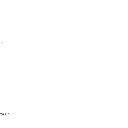
ost
rta un