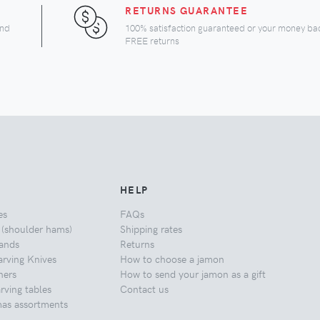
RETURNS GUARANTEE
and
100% satisfaction guaranteed or your money ba
FREE returns
HELP
es
FAQs
 (shoulder hams)
Shipping rates
ands
Returns
rving Knives
How to choose a jamon
ners
How to send your jamon as a gift
ving tables
Contact us
mas assortments